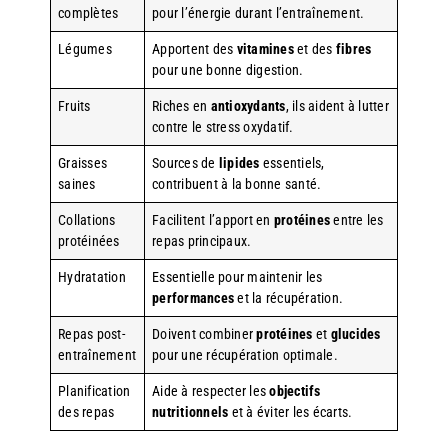
complètes
pour l’énergie durant l’entraînement.
Légumes
Apportent des
vitamines
et des
fibres
pour une bonne digestion.
Fruits
Riches en
antioxydants
, ils aident à lutter
contre le stress oxydatif.
Graisses
Sources de
lipides
essentiels,
saines
contribuent à la bonne santé.
Collations
Facilitent l’apport en
protéines
entre les
protéinées
repas principaux.
Hydratation
Essentielle pour maintenir les
performances
et la récupération.
Repas post-
Doivent combiner
protéines
et
glucides
entraînement
pour une récupération optimale.
Planification
Aide à respecter les
objectifs
des repas
nutritionnels
et à éviter les écarts.