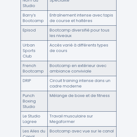
Nom du
Spécialité
Studio
Barry’s
Entraînement intense avec tapis
Bootcamp
de course et haltères
Episod
Bootcamp diversifié pour tous
les niveaux
Urban
Accès varié à différents types
Sports
de cours
Club
French
Bootcamp en extérieur avec
Bootcamp
ambiance conviviale
DRIP
Circuit training intense dans un
cadre moderne
Punch
Mélange de boxe et de fitness
Boxing
Studio
Le Studio
Travail musculaire sur
Lagree
Megaformer
Les Ailes du
Bootcamp avec vue sur le canal
Canal