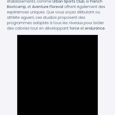
établissements comme
Urban Sports Club
, le
French
Bootcamp
, et
Aventure Floreval
offrent également des
expériences uniques. Que vous soyez débutant ou
athlète aguerri, ces studios proposent des
programmes adaptés à tous les niveaux pour brûler
des calories tout en développant
force
et
endurance
.