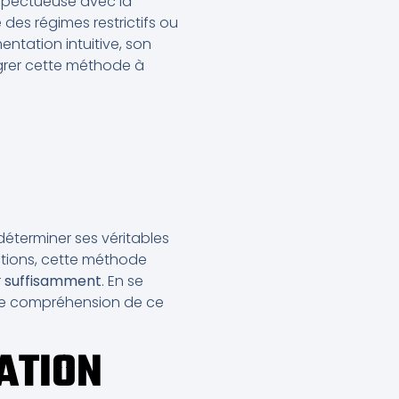
espectueuse avec la
 des régimes restrictifs ou
entation intuitive, son
égrer cette méthode à
déterminer ses véritables
ctions, cette méthode
r
suffisamment
. En se
ure compréhension de ce
TATION