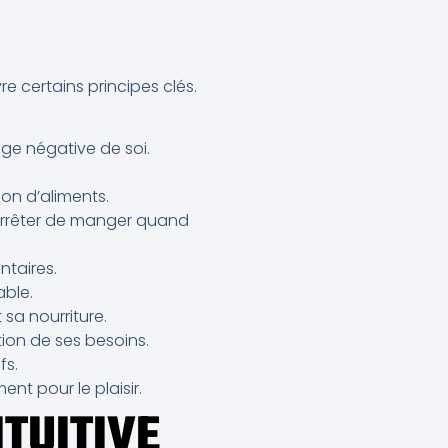
re certains principes clés.
mage négative de soi.
ion d’aliments.
’arrêter de manger quand
ntaires.
able.
sa nourriture.
tion de ses besoins.
fs.
nt pour le plaisir.
NTUITIVE