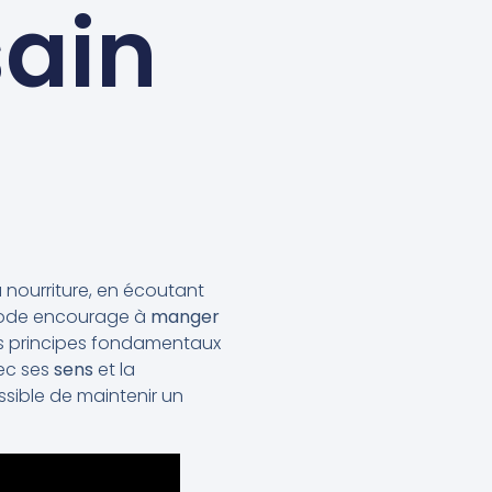
sain
a nourriture, en écoutant
thode encourage à
manger
Les principes fondamentaux
vec ses
sens
et la
sible de maintenir un