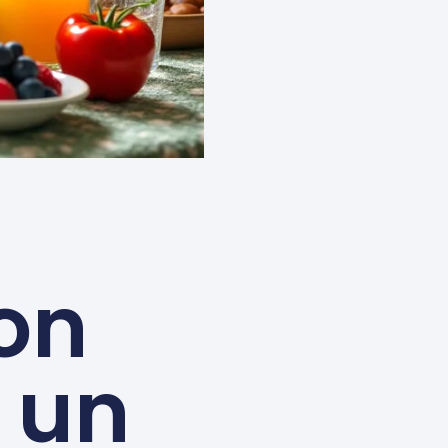
on
r un