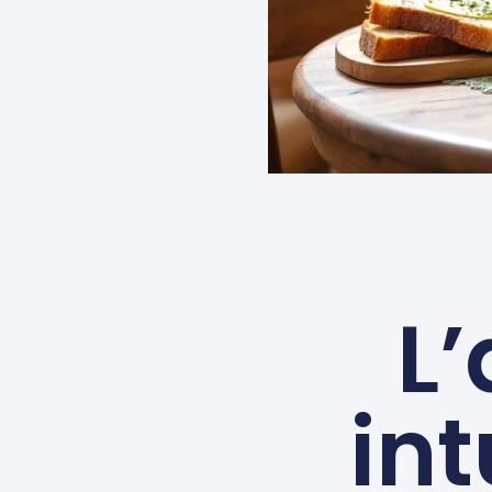
L
int