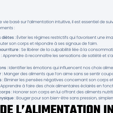
ie basé sur l’alimentation intuitive, il est essentiel de suiv
éments :
 diètes :
Éviter les régimes restrictifs qui favorisent une i
uter son corps et répondre à ses signaux de faim.
nourriture :
Se libérer de la culpabilité liée à la consommat
:
Apprendre à reconnaître les sensations de satiété et s
ns :
Identifier les émotions qui influencent nos choix alime
 :
Manger des aliments que l’on aime sans se sentir coup
 :
Éliminer les pensées négatives concernant son corps et 
Apprendre à faire des choix alimentaires éclairés en fonc
corps :
Honorer son corps en lui offrant des aliments nutriti
hysique :
Bouger pour son bien-être sans pression, simpleme
DE L’ALIMENTATION I