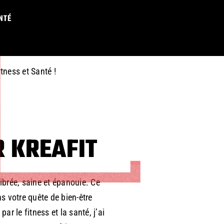
E IS JUST A
NTÉ
itness et Santé !
 KREAFIT
ibrée, saine et épanouie. Ce
 votre quête de bien-être
ar le fitness et la santé, j’ai