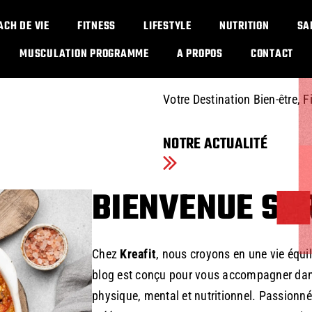
IMPOSSIBL
ACH DE VIE
FITNESS
LIFESTYLE
NUTRITION
SA
OPINION
MUSCULATION PROGRAMME​
A PROPOS
CONTACT
Votre Destination Bien-être, F
NOTRE ACTUALITÉ
BIENVENUE SUR
Chez
Kreafit
, nous croyons en une vie équil
blog est conçu pour vous accompagner dans
physique, mental et nutritionnel. Passionné p