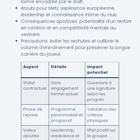
forme encadrée par le staff.
Atouts pour Metz: expérience européenne,
leadership et connaissance intime du club.
Conséquences sportives: potentialité d’un renfort
en rotation et en compétitivité mentale au
vestiaire.
Précautions: éviter les rechutes et calibrer le
volume d’entraînement pour préserver la longue
carrière du joueur.
Aspect
Détails
Impact
potentiel
Statut
Sans
Ouverture à
contractuel
engagement
une signature
formel actuel
selon les
progrès
Phase de
Programme
Validation des
reprise
personnalisé et
critères
progressif
physiques
Valeur
Leadership,
Effet positif sur
ajoutée
expérience et
le groupe