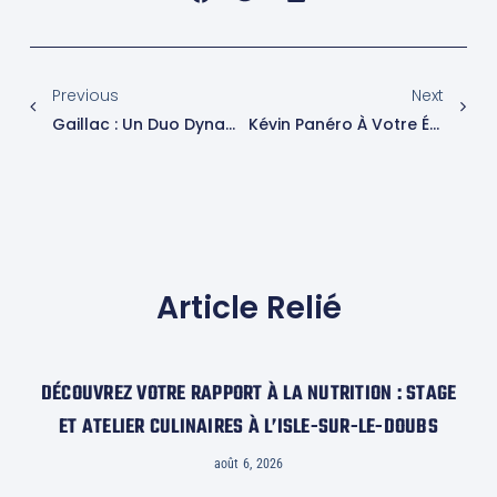
Previous
Next
Gaillac : Un Duo Dynamique Forme Les Bénévoles Aux Secrets De La Nutrition
Kévin Panéro À Votre Écoute : Les Essentiels Du Brossage Et De La Nutrition Pour Des Dents En Pleine Santé !
Article Relié
DÉCOUVREZ VOTRE RAPPORT À LA NUTRITION : STAGE
ET ATELIER CULINAIRES À L’ISLE-SUR-LE-DOUBS
août 6, 2026