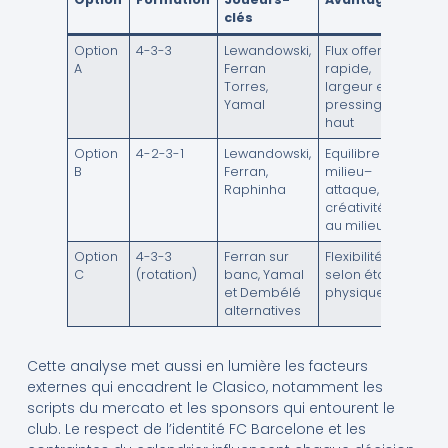
clés
Option
4-3-3
Lewandowski,
Flux offensif
A
Ferran
rapide,
Torres,
largeur et
Yamal
pressing
haut
Option
4-2-3-1
Lewandowski,
Equilibre
B
Ferran,
milieu–
Raphinha
attaque,
créativité
au milieu
Option
4-3-3
Ferran sur
Flexibilité
C
(rotation)
banc, Yamal
selon état
et Dembélé
physique
alternatives
Cette analyse met aussi en lumière les facteurs
externes qui encadrent le Clasico, notamment les
scripts du mercato et les sponsors qui entourent le
club. Le respect de l’identité FC Barcelone et les