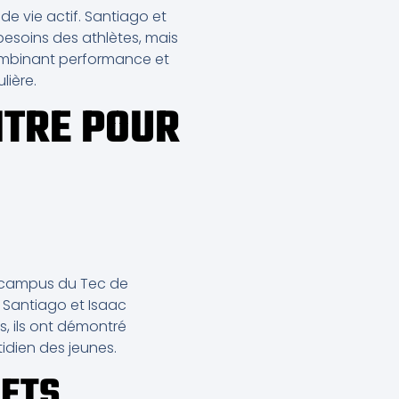
 de vie actif. Santiago et
esoins des athlètes, mais
combinant performance et
lière.
NTRE POUR
le campus du Tec de
 Santiago et Isaac
s, ils ont démontré
idien des jeunes.
JETS