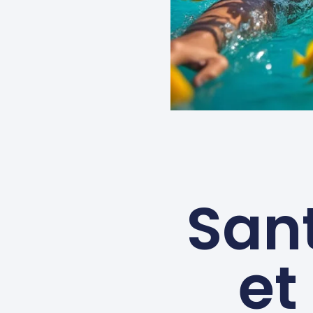
San
et