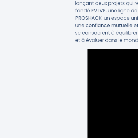
lançant deux projets qui re
fondé
EVLVE
, une ligne d
PROSHACK
, un espace un
une
confiance mutuelle
et
se consacrent à équilibre
et à évoluer dans le mond