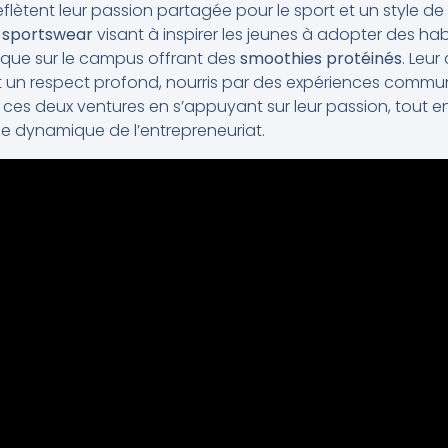
flètent leur passion partagée pour le sport et un style de v
e
sportswear
visant à inspirer les jeunes à adopter des hab
ique sur le campus offrant des
smoothies protéinés
. Leur
 un respect profond, nourris par des expériences commune
r ces deux ventures en s’appuyant sur leur passion, tout 
e dynamique de l’entrepreneuriat.