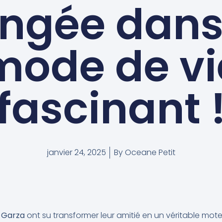
ongée dans
mode de vi
fascinant 
janvier 24, 2025
By
Oceane Petit
 Garza
ont su transformer leur amitié en un véritable mote