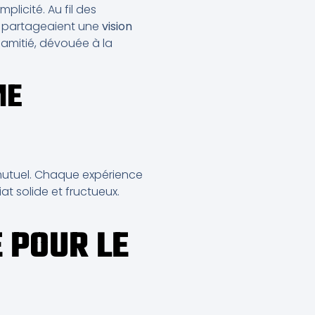
plicité. Au fil des
ls partageaient une
vision
 amitié, dévouée à la
ME
mutuel. Chaque expérience
at solide et fructueux.
 POUR LE