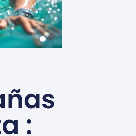
añas
a :