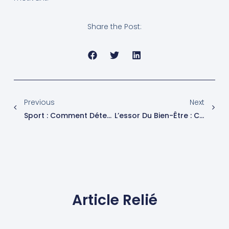
Share the Post:
Previous
Next
Sport : Comment Détecter Les Signes D’un Surentraînement
L’essor Du Bien-Être : Comment Les Réseaux Sociaux Transforment Notre Approche De La Santé Mentale
Article Relié