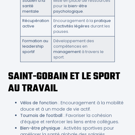
Soutien à la
Mise en place de ressources
santé
pour le
bien-être
mentale
psychologique
.
Récupération
Encouragement à la
pratique
active
d’activités légères
durant les
pauses.
Formation au
Développement des
leadership
compétences en
sportif
management
à travers le
sport.
SAINT-GOBAIN ET LE SPORT
AU TRAVAIL
Vélos de fonction
: Encouragement à la mobilité
douce et à un mode de vie actif.
Tournois de football
: Favoriser la cohésion
d’équipe et renforcer les liens entre collègues.
Bien-être physique
: Activités sportives pour
améliorer la santé globale des salariés.