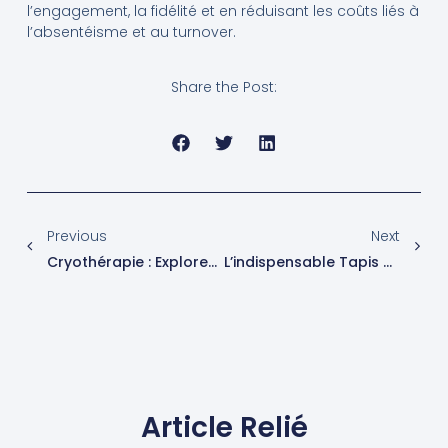
l’engagement, la fidélité et en réduisant les coûts liés à
l’absentéisme et au turnover.
Share the Post:
Previous
Next
Cryothérapie : Explorez Les Avantages Et Les Dangers De Cette Approche Froide Pour Votre Bien-Être (stress, Sommeil, Sport…
L’indispensable Tapis De Course Abordable Pour S’entraîner Chez Soi
Article Relié