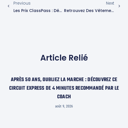
Previous
Next
Les Prix ClassPass : Découvrez Les Meilleurs Studios De Fitness Et Expériences Bien-Être En France
Retrouvez Des Vêtements De Sport Alliant Esthétique Et Fonctionnalité Pour Une Remise En Forme Réussie!
Article Relié
APRÈS 50 ANS, OUBLIEZ LA MARCHE : DÉCOUVREZ CE
CIRCUIT EXPRESS DE 4 MINUTES RECOMMANDÉ PAR LE
COACH
août 9, 2026