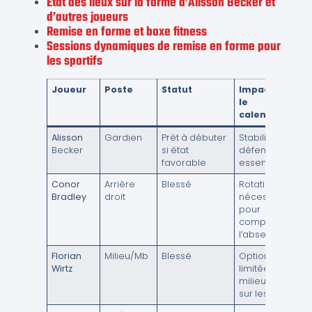
État des lieux sur la forme d’Alisson Becker et
d’autres joueurs
Remise en forme et boxe fitness
Sessions dynamiques de remise en forme pour
les sportifs
Joueur
Poste
Statut
Impact sur
le
calendrier
Alisson
Gardien
Prêt à débuter
Stabilité
Becker
si état
défensive
favorable
essentielle
Conor
Arrière
Blessé
Rotation
Bradley
droit
nécessaire
pour
compenser
l’absence
Florian
Milieu/Mb
Blessé
Option
Wirtz
limitée en
milieu et
sur les ailes