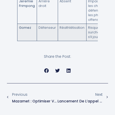
Jeremie
Arrière
Absent
Impact sur
Frimpong
droit
les choix
défensifs et
les phases
offensives
Gomez
Défenseur
Réathlétisation
Risque de
surcharge
s’il joue trop
Share the Post:
Previous
Next
Mazamet : Optimiser Votre Performance En Alliant Sport Et Nutrition
Lancement De L’appel À Projets 2025-2026 Dans Le Cadre De La Stratégie Nationale Pour L’alimentation, La Nutrition Et Le Climat (Snanc) Jusqu’au 23 Décembre