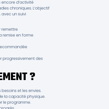
s encore d’activité
ies chroniques. L’objectif
 avec un suivi
y remettre
la remise en forme
st recommandée
rer progressivement des
EMENT ?
besoins et les envies.
de la capacité physique.
ter le programme.
progrès.