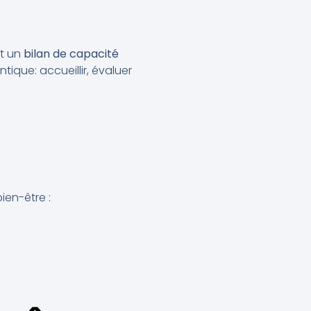
et un
bilan de capacité
entique: accueillir, évaluer
ien-être :