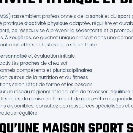
(MSS)
rassemblent professionnels de la
santé
et du
sport
e pratique
d’activité physique
adaptée, régulière et durabl
Santé, ce réseau vise à prévenir la sédentarité et à promou
s. À
Fougères
, ce guichet unique s’inscrit dans une démar
contre les effets néfastes de la sédentarité.
ersonnalisé
et évaluation initiale
activités
proches
de chez soi
sionnels compétents et
pluridisciplinaires
ion autour de la
nutrition
et du
fitness
ions selon l’état de forme et les besoins
sur un réseau régional et local afin de favoriser l’
équilibre
e
tifs clairs de remise en forme et de mieux-être au quotid
ions disponibles, consultez des ressources spécialisées e
atique régulière.
 QU’UNE MAISON SPORT 