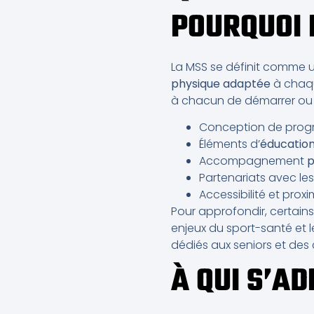
POURQUOI 
La MSS se définit comme 
physique adaptée
à chaque
à chacun de démarrer ou r
Conception de pro
Éléments d’
éducatio
Accompagnement
p
Partenariats avec les
Accessibilité et prox
Pour approfondir, certain
enjeux du sport-santé et 
dédiés aux seniors et des 
À QUI S’AD