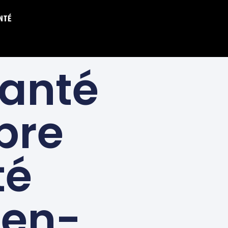
NTÉ
Santé
ibre
té
ien-