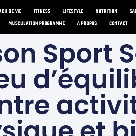
ACH DE VIE
FITNESS
LIFESTYLE
NUTRITION
SA
MUSCULATION PROGRAMME​
A PROPOS
CONTACT
MODE DE VIE ACTIF
on Sport 
ieu d’équil
ntre activi
sique et b