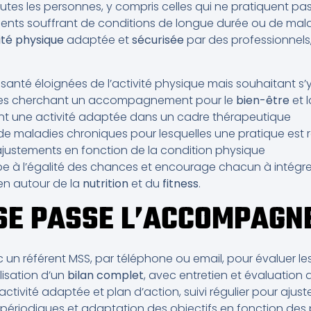
toutes les personnes, y compris celles qui ne pratiquent pa
tients souffrant de conditions de longue durée ou de malad
ité physique
adaptée et
sécurisée
par des professionnels,
anté éloignées de l’activité physique mais souhaitant s’
res cherchant un accompagnement pour le
bien-être
et 
nt une activité adaptée dans un cadre thérapeutique
 de maladies chroniques pour lesquelles une pratique e
justements en fonction de la condition physique
cipe à l’égalité des chances et encourage chacun à intég
en autour de la
nutrition
et du
fitness
.
SE PASSE L’ACCOMPAGN
un référent MSS, par téléphone ou email, pour évaluer les 
alisation d’un
bilan complet
, avec entretien et évaluation 
activité adaptée et plan d’action, suivi régulier pour ajus
s périodiques et adaptation des objectifs en fonction des 