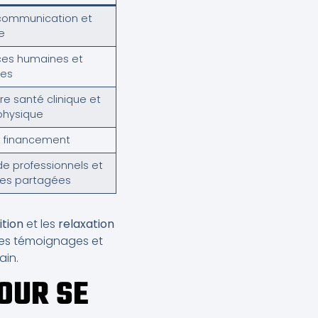
 communication et
e
ces humaines et
les
re santé clinique et
 physique
t financement
e professionnels et
ces partagées
ition
et les
relaxation
 les témoignages et
ain.
OUR SE