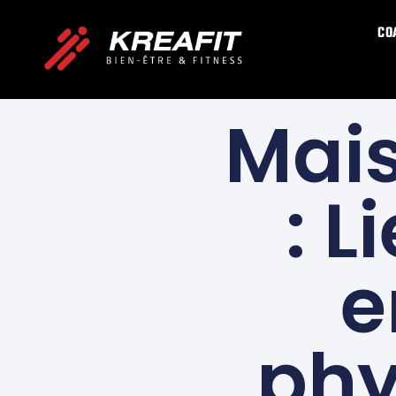
CO
Mais
: L
e
phy