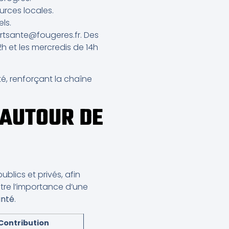
urces locales.
ls.
ortsante@fougeres.fr. Des
h et les mercredis de 14h
é, renforçant la chaîne
 AUTOUR DE
blics et privés, afin
stre l’importance d’une
anté
.
Contribution