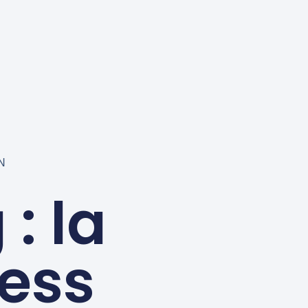
N
: la
ness