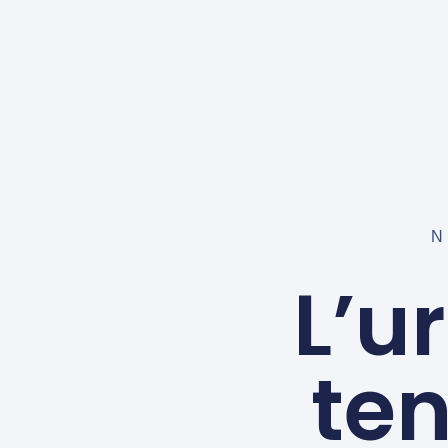
L’u
ten