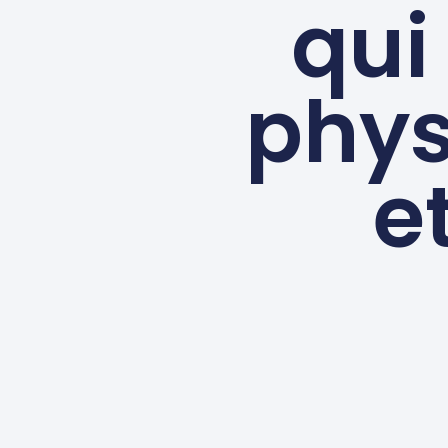
qui
phys
e