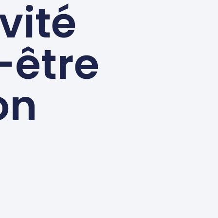
vité
-être
on