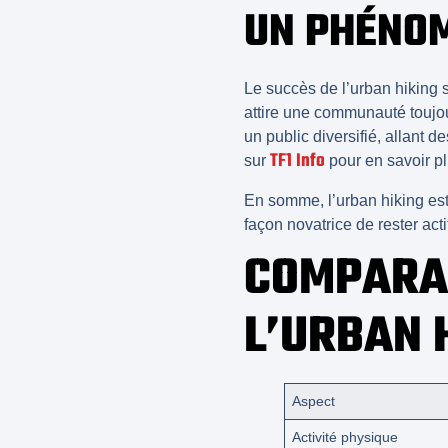
UN PHÉNOM
Le succès de l’
urban hiking
s
attire une communauté toujou
un public diversifié, allant
TF1 Info
sur
pour en savoir pl
En somme, l’
urban hiking
est
façon novatrice de rester ac
COMPARAI
L’URBAN 
Aspect
Activité physique