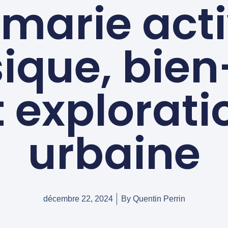
 marie acti
ique, bien
t explorati
urbaine
décembre 22, 2024
By
Quentin Perrin