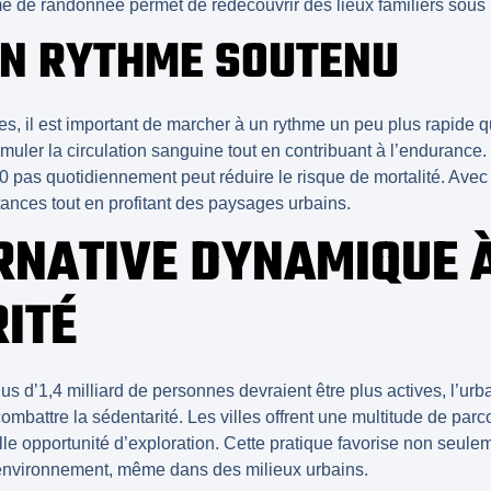
rme de randonnée permet de redécouvrir des lieux familiers sous
UN RYTHME SOUTENU
ices, il est important de marcher à un rythme un peu plus rapid
muler la circulation sanguine tout en contribuant à l’endurance.
 pas quotidiennement peut réduire le risque de mortalité. Avec 
tances tout en profitant des paysages urbains.
RNATIVE DYNAMIQUE À
ITÉ
us d’1,4 milliard de personnes devraient être plus actives, l’
urb
ombattre la sédentarité. Les villes offrent une multitude de par
lle
opportunité d’exploration
. Cette pratique favorise non seulem
environnement
, même dans des milieux urbains.