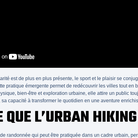
ité est de plus en plus présente, le
sport
et le plaisir se conj
tte pratique émergente permet de redécouvrir les villes tout en b
hysique
,
bien-être
et exploration urbaine, elle attire un public t
à sa capacité à transformer le quotidien en une aventure enrichi
E QUE L’URBAN HIKING
de randonnée qui peut être pratiquée dans un cadre
urbain
, pe