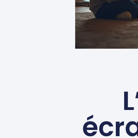
L
écra