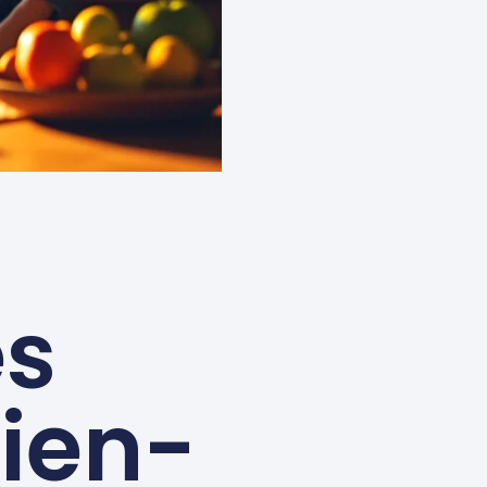
es
bien-