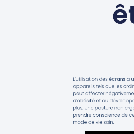
ê
L’utilisation des
écrans
a u
appareils tels que les or
peut affecter négativement
d’
obésité
et au développ
plus, une posture non erg
prendre conscience de ces
mode de vie sain.