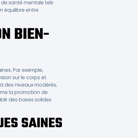
s de santé mentale tels
n équilibre entre
N BIEN-
aines. Par exemple,
nsion sur le corps et
 à des niveaux modérés,
omme la promotion de
lir des bases solides
UES SAINES