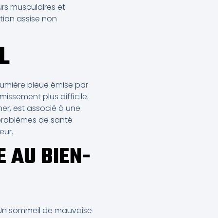
rs musculaires et
tion assise non
L
a lumière bleue émise par
issement plus difficile.
er, est associé à une
 problèmes de santé
eur.
E AU BIEN-
 Un sommeil de mauvaise