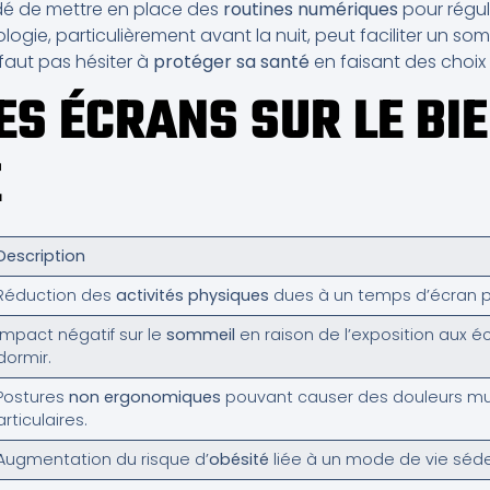
dé de mettre en place des
routines numériques
pour régule
ie, particulièrement avant la nuit, peut faciliter un som
 faut pas hésiter à
protéger sa santé
en faisant des choix
ES ÉCRANS SUR LE BI
E
Description
Réduction des
activités physiques
dues à un temps d’écran p
Impact négatif sur le
sommeil
en raison de l’exposition aux 
dormir.
Postures
non ergonomiques
pouvant causer des douleurs mu
articulaires.
Augmentation du risque d’
obésité
liée à un mode de vie séde