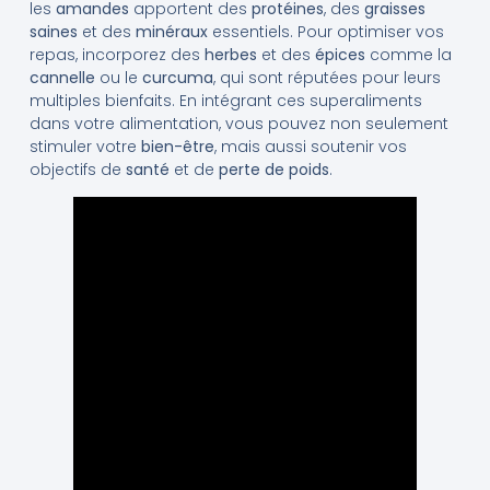
les
amandes
apportent des
protéines
, des
graisses
saines
et des
minéraux
essentiels. Pour optimiser vos
repas, incorporez des
herbes
et des
épices
comme la
cannelle
ou le
curcuma
, qui sont réputées pour leurs
multiples bienfaits. En intégrant ces superaliments
dans votre alimentation, vous pouvez non seulement
stimuler votre
bien-être
, mais aussi soutenir vos
objectifs de
santé
et de
perte de poids
.