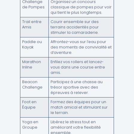
Challenge
Organisez un concours
de Pompes
classique de pompes pour voir
qui tient le plus longtemps.
Trail entre
Courir ensemble sur des
Amis
terrains accidentés pour
stimuler la camaraderie.
Paddle ou
Affrontez-vous sur l’eau pour
Kayak
des moments de convivialité et
d’aventure.
Marathon
Enfilez vos rollers et lancez-
Inline
vous dans une course entre
amis.
Beacon
Participez à une chasse au
Challenge
trésor sportive avec des
épreuves à relever.
Foot en
Formez des équipes pour un
Équipe
match amical et stimulant sur
le terrain.
Yoga en
Libérez le stress tout en
Groupe
améliorant votre flexibilité
ensemble.