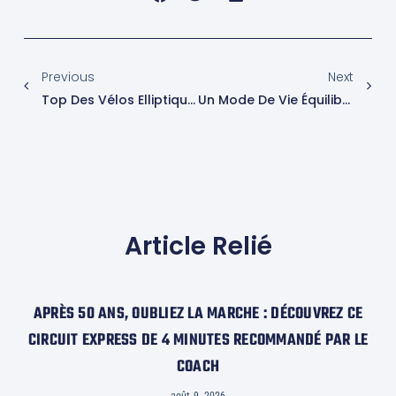
Previous
Next
Top Des Vélos Elliptiques Accessibles À Moins De 300 € : Notre Sélection Incontournable
Un Mode De Vie Équilibré Peut Surmonter Les Impacts Des Gènes Défavorables!
Article Relié
APRÈS 50 ANS, OUBLIEZ LA MARCHE : DÉCOUVREZ CE
CIRCUIT EXPRESS DE 4 MINUTES RECOMMANDÉ PAR LE
COACH
août 9, 2026