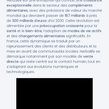
Herbalife est une entreprise qui connaît une
croissance
exceptionnelle
dans le secteur des
compléments
alimentaires
, avec des prévisions de valeur du marché
mondial qui devraient passer de
167 milliards
à près
de
300 milliards d’euros
d’ici 2030. Cette révolution est
alimentée par une
préoccupation croissante
pour la
santé
et le
bien-être
, l’adoption de
modes de vie actifs
et des
changements alimentaires
significatifs. En
France, cette dynamique se traduit par un
rajeunissement des clients et des distributeurs et la
mise en avant de communautés locales. Herbalife se
démarque notamment par son modèle de
vente
directe
qui reste centré sur le contact humain, tout en
s’adaptant aux évolutions numériques et
technologiques.