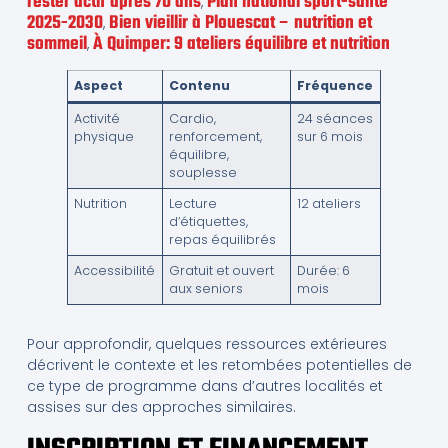
rester actif après 70 ans
Plan national sport-santé
,
2025-2030
Bien vieillir à Plouescat – nutrition et
,
sommeil
À Quimper: 9 ateliers équilibre et nutrition
,
Aspect
Contenu
Fréquence
Activité
Cardio,
24 séances
physique
renforcement,
sur 6 mois
équilibre,
souplesse
Nutrition
Lecture
12 ateliers
d’étiquettes,
repas équilibrés
Accessibilité
Gratuit et ouvert
Durée: 6
aux seniors
mois
Pour approfondir, quelques ressources extérieures
décrivent le contexte et les retombées potentielles de
ce type de programme dans d’autres localités et
assises sur des approches similaires.