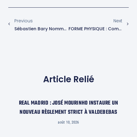
Previous
Next
Sébastien Bary Nommé Nouveau Directeur Administratif Et Financier Chez Nutrition & Santé
FORME PHYSIQUE : Comment Votre Corps Devient Votre Meilleur Allié Pour Lutter Contre La Déshydratation
Article Relié
REAL MADRID : JOSÉ MOURINHO INSTAURE UN
NOUVEAU RÈGLEMENT STRICT À VALDEBEBAS
août 10, 2026