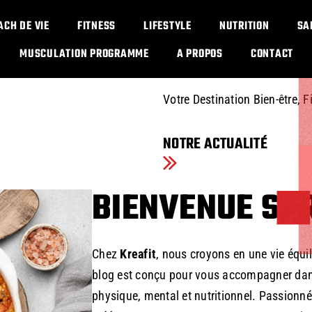
IMPOSSIBL
ACH DE VIE
FITNESS
LIFESTYLE
NUTRITION
SA
OPINION
MUSCULATION PROGRAMME​
A PROPOS
CONTACT
Votre Destination Bien-être, F
NOTRE ACTUALITÉ
BIENVENUE SUR
Chez
Kreafit
, nous croyons en une vie équil
blog est conçu pour vous accompagner dans
physique, mental et nutritionnel. Passionné p