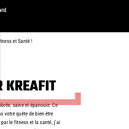
E IS JUST A
NTÉ
itness et Santé !
 KREAFIT
ibrée, saine et épanouie. Ce
 votre quête de bien-être
ar le fitness et la santé, j’ai