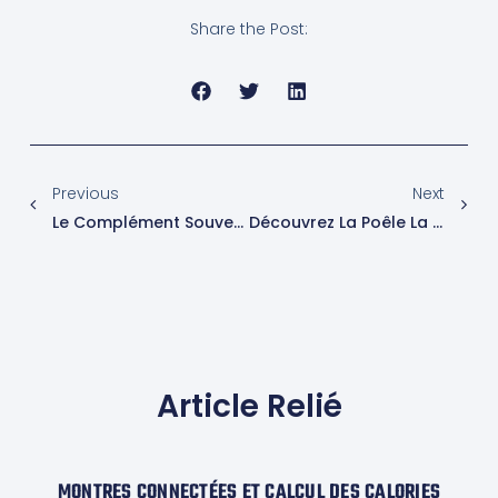
Share the Post:
Previous
Next
Le Complément Souvent Associé Aux Athlètes, Énergise Vraiment Votre Corps Et Améliore Votre Bien-Être Mental
Découvrez La Poêle La Plus Saine Selon Les Experts De 60 Millions De Consommateurs
Article Relié
MONTRES CONNECTÉES ET CALCUL DES CALORIES