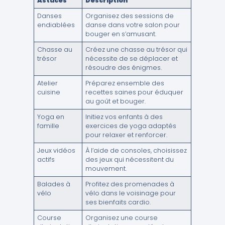
Astuces
Description
Danses
Organisez des sessions de
endiablées
danse dans votre salon pour
bouger en s’amusant.
Chasse au
Créez une chasse au trésor qui
trésor
nécessite de se déplacer et
résoudre des énigmes.
Atelier
Préparez ensemble des
cuisine
recettes saines pour éduquer
au goût et bouger.
Yoga en
Initiez vos enfants à des
famille
exercices de yoga adaptés
pour relaxer et renforcer.
Jeux vidéos
À l’aide de consoles, choisissez
actifs
des jeux qui nécessitent du
mouvement.
Balades à
Profitez des promenades à
vélo
vélo dans le voisinage pour
ses bienfaits cardio.
Course
Organisez une course