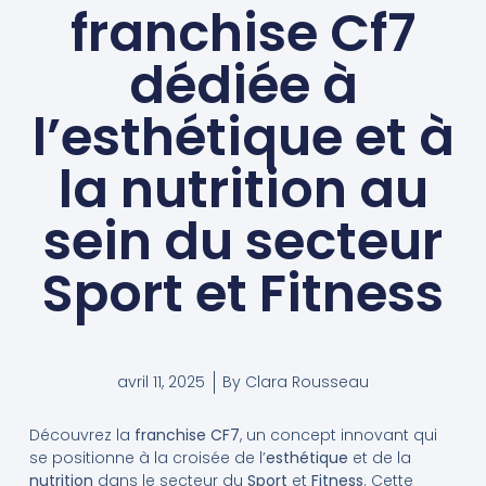
franchise Cf7
dédiée à
l’esthétique et à
la nutrition au
sein du secteur
Sport et Fitness
avril 11, 2025
By
Clara Rousseau
Découvrez la
franchise CF7
, un concept innovant qui
se positionne à la croisée de l’
esthétique
et de la
nutrition
dans le secteur du
Sport
et
Fitness
. Cette