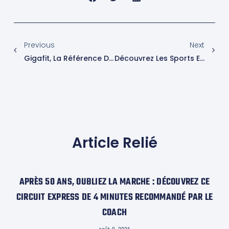
Previous
Next
Gigafit, La Référence Du Fitness Premium, Inaugure Son Premier Café À Dubaï, Une Nouvelle Destination Pour Les Aficionados De Sport Et De Nutrition
Découvrez Les Sports En Salle Les Plus Efficaces Pour Brûler Des Calories
Article Relié
APRÈS 50 ANS, OUBLIEZ LA MARCHE : DÉCOUVREZ CE
CIRCUIT EXPRESS DE 4 MINUTES RECOMMANDÉ PAR LE
COACH