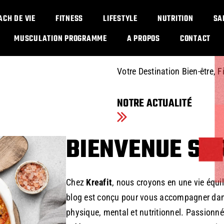
IMPOSSIBL
ACH DE VIE
FITNESS
LIFESTYLE
NUTRITION
SA
OPINION
MUSCULATION PROGRAMME​
A PROPOS
CONTACT
Votre Destination Bien-être, F
NOTRE ACTUALITÉ
BIENVENUE SUR
Chez
Kreafit
, nous croyons en une vie équil
blog est conçu pour vous accompagner dans
physique, mental et nutritionnel. Passionné p