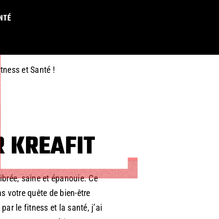
E IS JUST A
NTÉ
itness et Santé !
 KREAFIT
ibrée, saine et épanouie. Ce
 votre quête de bien-être
ar le fitness et la santé, j’ai