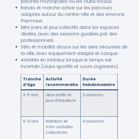
piscines municipales ou les clubs locaux.
Rando et marche active sur les parcours
adaptés autour du centre-ville et des environs
thermaux.
Mini-joërs et jeux collectifs dans les espaces
dédiés, avec des sessions guidées par des
professionnels.
Vélo et mobilité douce sur les axes sécurisés de
la ville, avec équipement adapté et casque.
Activités en intérieur lorsque le temps est
incertain (clubs sportifs et cours organisés).
Tranche
Activité
Durée
Astuce
d’âge
recommandée
hebdomadaire
pratique
3-5 ans
Jeux actifs et
3 sessions
Équipeme
jeux d’équilibre
sûrs et
supervisi
régulière
6-9 ans
Natation et
4 sessions
Progress
mini-activités
lente et
collectives
objectifs
simples