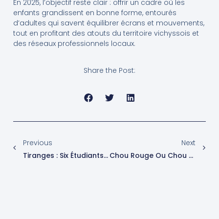
En 2025, l’objectif reste clair : offrir un cadre où les
enfants grandissent en bonne forme, entourés
d’adultes qui savent équilibrer écrans et mouvements,
tout en profitant des atouts du territoire vichyssois et
des réseaux professionnels locaux.
Share the Post:
Previous
Next
Tiranges : Six Étudiants Unissent Leurs Forces Pour Promouvoir La Parité Lors D’un Atelier Sur La Nutrition
Chou Rouge Ou Chou Blanc : Quel Est Le Champion De La Santé ?