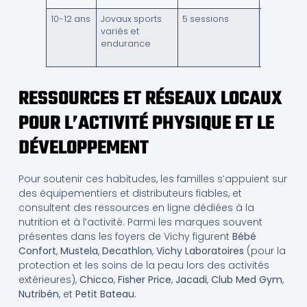
10-12 ans
Jo­vaux sports
5 sessions
Incorpor
variés et
des
endurance
périodes
récupéra
RESSOURCES ET RÉSEAUX LOCAUX
POUR L’ACTIVITÉ PHYSIQUE ET LE
DÉVELOPPEMENT
Pour soutenir ces habitudes, les familles s’appuient sur
des équipementiers et distributeurs fiables, et
consultent des ressources en ligne dédiées à la
nutrition et à l’activité. Parmi les marques souvent
présentes dans les foyers de Vichy figurent
Bébé
Confort
,
Mustela
,
Decathlon
,
Vichy Laboratoires
(pour la
protection et les soins de la peau lors des activités
extérieures),
Chicco
,
Fisher Price
,
Jacadi
,
Club Med Gym
,
Nutribén
, et
Petit Bateau
.