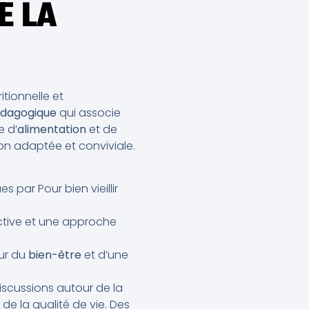
E LA
tionnelle et
édagogique
qui associe
e d’
alimentation
et de
on adaptée et conviviale.
s par Pour bien vieillir
tive et une approche
ur du
bien-être
et d’une
iscussions autour de la
 de la qualité de vie. Des