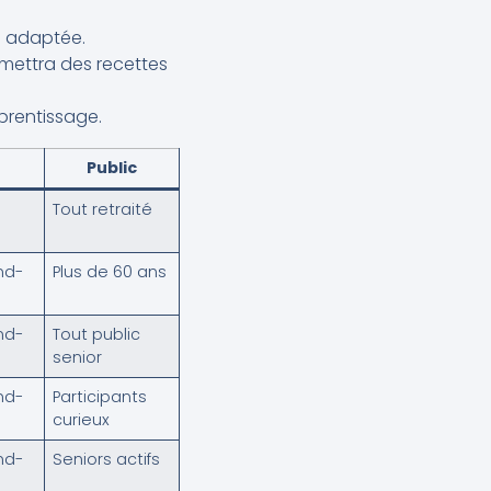
e adaptée.
mettra des recettes
prentissage.
Public
Tout retraité
nd-
Plus de 60 ans
nd-
Tout public
senior
nd-
Participants
curieux
nd-
Seniors actifs