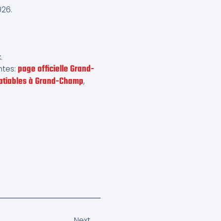
026.
.
page officielle Grand-
antes:
satiables à Grand-Champ
,
Next