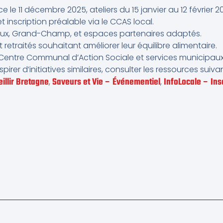
 le 11 décembre 2025, ateliers du 15 janvier au 12 février 2
t inscription préalable via le CCAS local.
vaux, Grand-Champ, et espaces partenaires adaptés.
et retraités souhaitant améliorer leur équilibre alimentaire.
Centre Communal d’Action Sociale et services municipaux
nspirer d’initiatives similaires, consulter les ressources suiv
illir Bretagne
Saveurs et Vie – Événementiel
InfoLocale – In
,
,