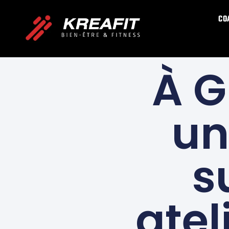
CO
À 
un
s
atel