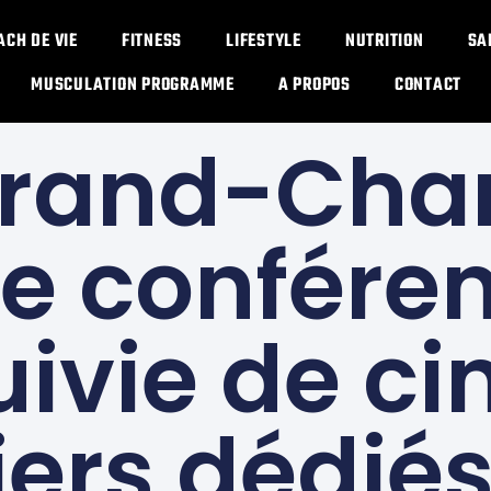
ACH DE VIE
FITNESS
LIFESTYLE
NUTRITION
SA
MUSCULATION PROGRAMME​
A PROPOS
CONTACT
NUTRITION ET ALIMENTATIO
Grand-Cha
e confére
uivie de ci
iers dédiés