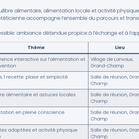
libre alimentaire, alimentation locale et activité physiqu
iététicienne accompagne l’ensemble du parcours et trans
cessible: ambiance détendue propice à l’échange et à l’ap
Thème
Lieu
ence interactive sur l’alimentation et
Village de Lanvaux,
vention
Grand-Champ
e, 1 recette: plaisir et simplicité
Salle de réunion, Gra
Champ
bre alimentaire et astuces locales
Salle de réunion, Gra
Champ
tation en pleine conscience
Salle de réunion, Gra
Champ
tes adaptées et activité physique
Salle de réunion, Gra
e
Champ