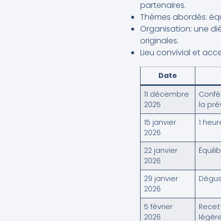
partenaires.
Thèmes abordés: équi
Organisation: une d
originales.
Lieu convivial et ac
Date
11 décembre
Confér
2025
la pré
15 janvier
1 heur
2026
22 janvier
Équili
2026
29 janvier
Dégus
2026
5 février
Recet
2026
légèr