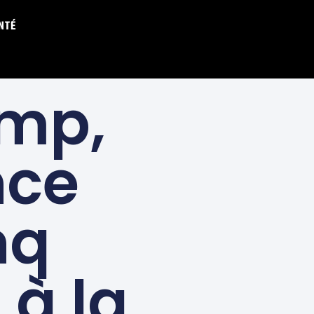
NTÉ
N
mp,
nce
nq
 à la